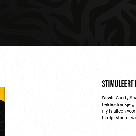
STIMULEERT 
Devils Candy Spa
liefdesdrankje g
Fly is alleen v
beetje stouter w