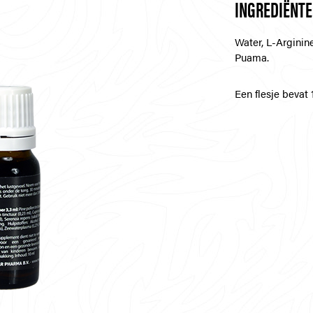
INGREDIËNT
Water, L-Arginin
Puama.
Een flesje bevat 1